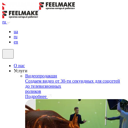
ru
ua
ru
en
О нас
Услуги
Видеопродакшн
Создаем видео от 30-ти секундных для соцсетей
до телевизионных
роликов
Подробнее