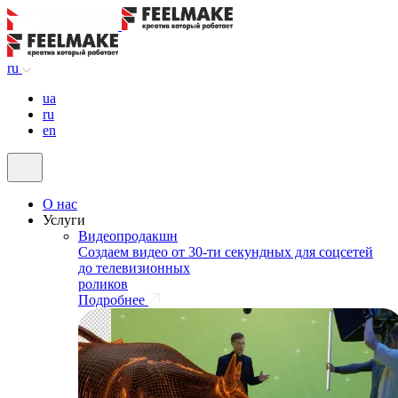
ru
ua
ru
en
О нас
Услуги
Видеопродакшн
Создаем видео от 30-ти секундных для соцсетей
до телевизионных
роликов
Подробнее