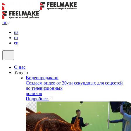
ru
ua
ru
en
О нас
Услуги
Видеопродакшн
Создаем видео от 30-ти секундных для соцсетей
до телевизионных
роликов
Подробнее