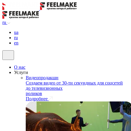
ru
ua
ru
en
О нас
Услуги
Видеопродакшн
Создаем видео от 30-ти секундных для соцсетей
до телевизионных
роликов
Подробнее