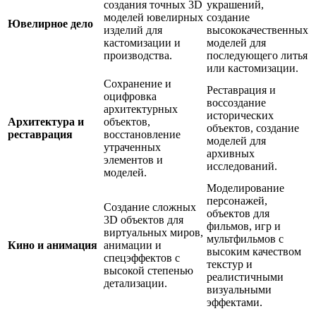
создания точных 3D
украшений,
моделей ювелирных
создание
Ювелирное дело
изделий для
высококачественных
кастомизации и
моделей для
производства.
последующего литья
или кастомизации.
Сохранение и
Реставрация и
оцифровка
воссоздание
архитектурных
исторических
Архитектура и
объектов,
объектов, создание
реставрация
восстановление
моделей для
утраченных
архивных
элементов и
исследований.
моделей.
Моделирование
персонажей,
Создание сложных
объектов для
3D объектов для
фильмов, игр и
виртуальных миров,
мультфильмов с
Кино и анимация
анимации и
высоким качеством
спецэффектов с
текстур и
высокой степенью
реалистичными
детализации.
визуальными
эффектами.