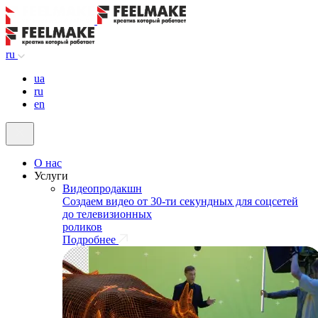
ru
ua
ru
en
О нас
Услуги
Видеопродакшн
Создаем видео от 30-ти секундных для соцсетей
до телевизионных
роликов
Подробнее