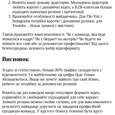
Вивчіть вашу цільову аудиторію. Молодіжна аудиторія
любить короткі і динамічні відео, а B2B-клієнтам більше
підходять навчальні ролики і презентації.
Враховуйте особливості майданчика. Для Tik-Tok і
Instagrama потрібні короткі і динамічні ролики, для
Youtube – більш тривалі і змістовні.
Також враховуйте ваші можливості. Чи є команда, яка буде
зніматися в кадрі? Чи є бюджет на акторів? Чи будете ви
знімати все самі або за допомогою професіоналів? Від цього
безпосередньо залежить вибір відеоформату.
Висновок
Згідно зі статистикою, більше 80% трафіку складається з
відеоконтенту. І в майбутньому ця цифра буде тільки
збільшуватися. Якщо ви хочете заявити про свій бізнес,
робити це потрібно за допомогою роликів.
Вивчіть ще раз наведені вище популярні формати відео,
порівняйте їх і вибирайте підходящий для себе варіант.
Знімати ролики можна своїми силами, але для максимального
результату найкраще доручити це завдання професійній
продакшн-команді. У крутого бізнесу повинні бути круті