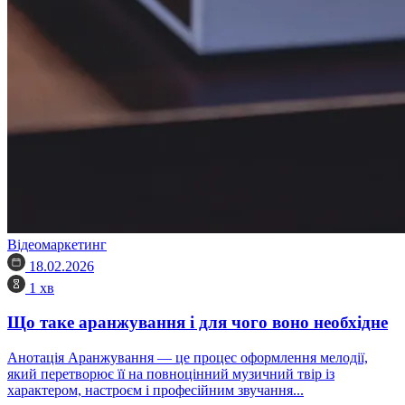
Відеомаркетинг
18.02.2026
1 хв
Що таке аранжування і для чого воно необхідне
Анотація Аранжування — це процес оформлення мелодії,
який перетворює її на повноцінний музичний твір із
характером, настроєм і професійним звучання...