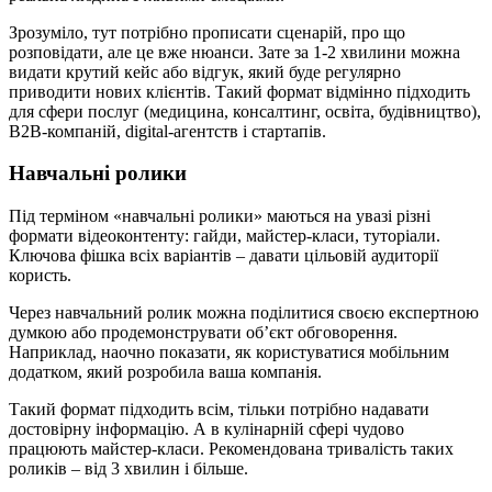
Зрозуміло, тут потрібно прописати сценарій, про що
розповідати, але це вже нюанси. Зате за 1-2 хвилини можна
видати крутий кейс або відгук, який буде регулярно
приводити нових клієнтів. Такий формат відмінно підходить
для сфери послуг (медицина, консалтинг, освіта, будівництво),
B2B-компаній, digital-агентств і стартапів.
Навчальні ролики
Під терміном «навчальні ролики» маються на увазі різні
формати відеоконтенту: гайди, майстер-класи, туторіали.
Ключова фішка всіх варіантів – давати цільовій аудиторії
користь.
Через навчальний ролик можна поділитися своєю експертною
думкою або продемонструвати об’єкт обговорення.
Наприклад, наочно показати, як користуватися мобільним
додатком, який розробила ваша компанія.
Такий формат підходить всім, тільки потрібно надавати
достовірну інформацію. А в кулінарній сфері чудово
працюють майстер-класи. Рекомендована тривалість таких
роликів – від 3 хвилин і більше.