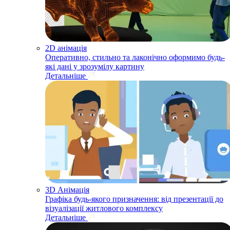
2D анімація
Оперативно, стильно та лаконічно оформимо будь-
які дані у зрозумілу картину
Детальніше
3D Анімація
Графіка будь-якого призначення: від презентації до
візуалізації житлового комплексу
Детальніше