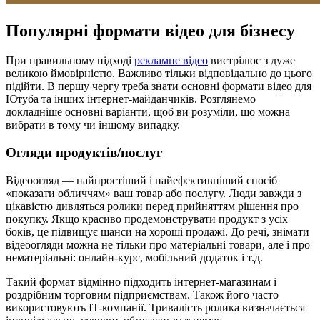
Популярні формати відео для бізнесу
При правильному підході
рекламне відео
вистрілює з дуже
великою ймовірністю. Важливо тільки відповідально до цього
підійти. В першу чергу треба знати основні формати відео для
Ютуба та інших інтернет-майданчиків. Розглянемо
докладніше основні варіанти, щоб ви розуміли, що можна
вибрати в тому чи іншому випадку.
Огляди продуктів/послуг
Відеоогляд — найпростіший і найефективніший спосіб
«показати обличчям» ваш товар або послугу. Люди завжди з
цікавістю дивляться ролики перед прийняттям рішення про
покупку. Якщо красиво продемонструвати продукт з усіх
боків, це підвищує шанси на хороші продажі. До речі, знімати
відеоогляди можна не тільки про матеріальні товари, але і про
нематеріальні: онлайн-курс, мобільний додаток і т.д.
Такий формат відмінно підходить інтернет-магазинам і
роздрібним торговим підприємствам. Також його часто
використовують IT-компанії. Тривалість ролика визначається