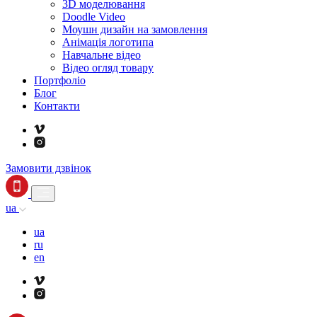
3D моделювання
Doodle Video
Моушн дизайн на замовлення
Анімація логотипа
Навчальне відео
Відео огляд товару
Портфоліо
Блог
Контакти
Замовити дзвінок
ua
ua
ru
en