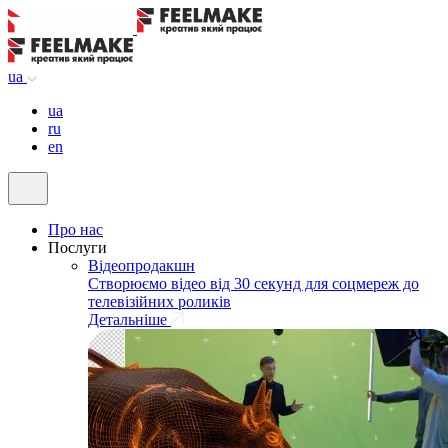
ua
ua
ru
en
Про нас
Послуги
Відеопродакшн
Створюємо відео від 30 секунд для соцмереж до
телевізійних роликів
Детальніше