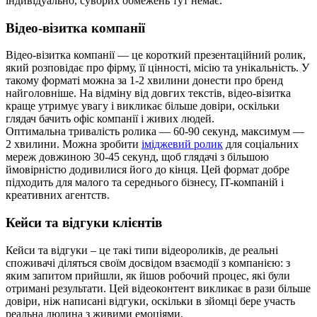
індивідуально, суворих обмежень тут немає.
Відео-візитка компанії
Відео-візитка компанії — це короткий презентаційний ролик,
який розповідає про фірму, її цінності, місію та унікальність. У
такому форматі можна за 1-2 хвилини донести про бренд
найголовніше. На відміну від довгих текстів, відео-візитка
краще утримує увагу і викликає більше довіри, оскільки
глядач бачить офіс компанії і живих людей.
Оптимальна тривалість ролика — 60-90 секунд, максимум —
2 хвилини. Можна зробити
іміджевий ролик
для соціальних
мереж довжиною 30-45 секунд, щоб глядачі з більшою
ймовірністю додивилися його до кінця. Цей формат добре
підходить для малого та середнього бізнесу, IT-компаній і
креативних агентств.
Кейси та відгуки клієнтів
Кейси та відгуки – це такі типи відеороликів, де реальні
споживачі діляться своїм досвідом взаємодії з компанією: з
яким запитом прийшли, як йшов робочий процес, які були
отримані результати. Цей відеоконтент викликає в рази більше
довіри, ніж написані відгуки, оскільки в зйомці бере участь
реальна людина з живими емоціями.