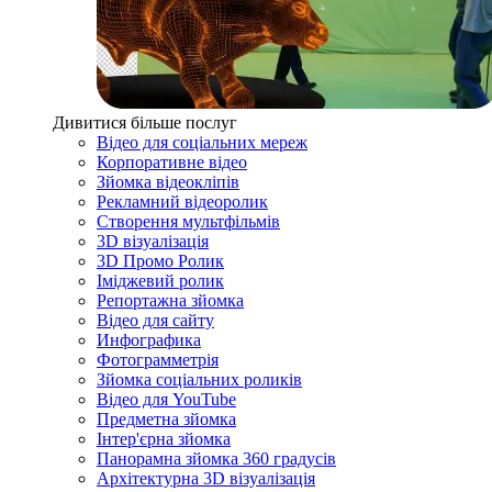
Дивитися більше послуг
Відео для соціальних мереж
Корпоративне відео
Зйомка відеокліпів
Рекламний відеоролик
Створення мультфільмів
3D візуалізація
3D Промо Ролик
Іміджевий ролик
Репортажна зйомка
Відео для сайту
Инфографика
Фотограмметрія
Зйомка соціальних роликів
Відео для YouTube
Предметна зйомка
Інтер'єрна зйомка
Панорамна зйомка 360 градусів
Архітектурна 3D візуалізація