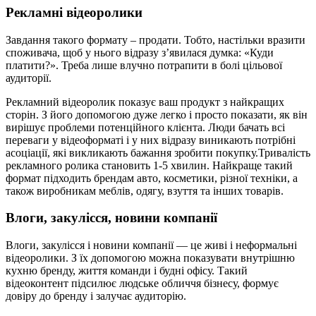
Рекламні відеоролики
Завдання такого формату – продати. Тобто, настільки вразити
споживача, щоб у нього відразу з’явилася думка: «Куди
платити?». Треба лише влучно потрапити в болі цільової
аудиторії.
Рекламний відеоролик показує ваш продукт з найкращих
сторін. З його допомогою дуже легко і просто показати, як він
вирішує проблеми потенційного клієнта. Люди бачать всі
переваги у відеоформаті і у них відразу виникають потрібні
асоціації, які викликають бажання зробити покупку.Тривалість
рекламного ролика становить 1-5 хвилин. Найкраще такий
формат підходить брендам авто, косметики, різної техніки, а
також виробникам меблів, одягу, взуття та інших товарів.
Влоги, закулісся, новини компанії
Влоги, закулісся і новини компанії — це живі і неформальні
відеоролики. З їх допомогою можна показувати внутрішню
кухню бренду, життя команди і будні офісу. Такий
відеоконтент підсилює людське обличчя бізнесу, формує
довіру до бренду і залучає аудиторію.