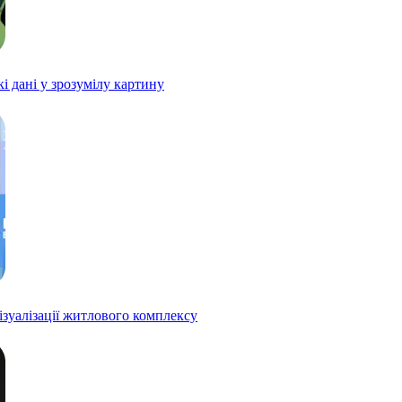
і дані у зрозумілу картину
візуалізації житлового комплексу