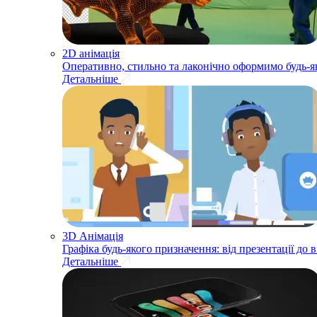
2D анімація
Оперативно, стильно та лаконічно оформимо будь-як
Детальніше
3D Анімація
Графіка будь-якого призначення: від презентації до 
Детальніше