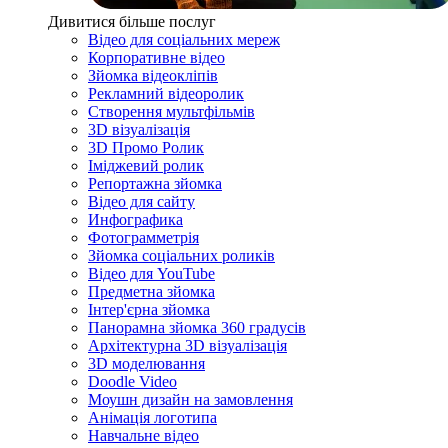
Дивитися більше послуг
Відео для соціальних мереж
Корпоративне відео
Зйомка відеокліпів
Рекламний відеоролик
Створення мультфільмів
3D візуалізація
3D Промо Ролик
Іміджевий ролик
Репортажна зйомка
Відео для сайту
Инфографика
Фотограмметрія
Зйомка соціальних роликів
Відео для YouTube
Предметна зйомка
Інтер'єрна зйомка
Панорамна зйомка 360 градусів
Архітектурна 3D візуалізація
3D моделювання
Doodle Video
Моушн дизайн на замовлення
Анімація логотипа
Навчальне відео