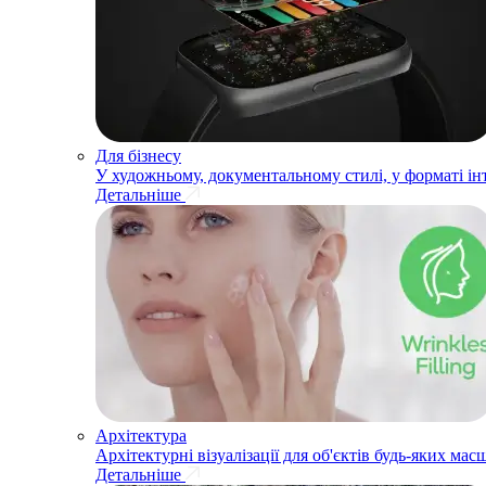
Для бізнесу
У художньому, документальному стилі, у форматі ін
Детальніше
Архітектура
Архітектурні візуалізації для об'єктів будь-яких мас
Детальніше