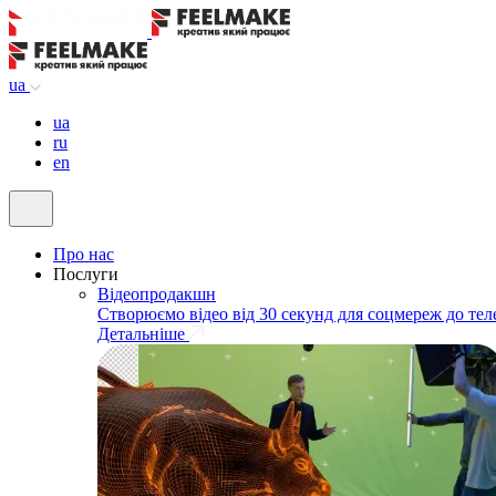
ua
ua
ru
en
Про нас
Послуги
Відеопродакшн
Створюємо відео від 30 секунд для соцмереж до тел
Детальніше