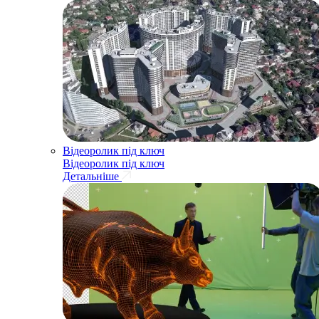
Відеоролик під ключ
Відеоролик під ключ
Детальніше