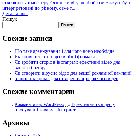
створюють атмосферу. Оскільки візуальні образи можуть бути
інтерпретовані по-різному, саме т...
Детальніше
Пошук
Пошук
Свежие записи
Що таке аранжування і для чого воно необхідне
Як конвертувати відео в різні формати
Як зробити сторіс в інстаграм: ефективні відео для
вашого бренду
Як створити вірусне відео для вашої рекламної кампанії
5 простих кроків для створення продаючого відео
Свежие комментарии
Комментатор WordPress
до
Ефективність відео у
просуванні товару в інтернеті
Архивы
Лютий 2026