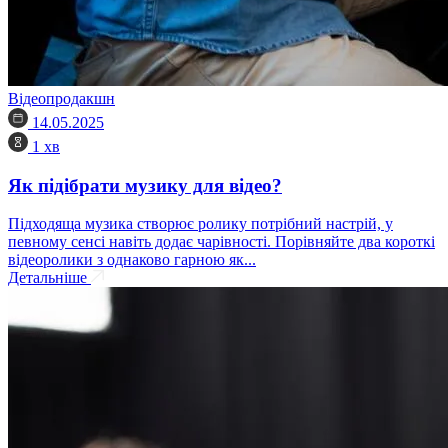
Відеопродакшн
14.05.2025
1 хв
Як підібрати музику для відео?
Підходяща музика створює ролику потрібний настрій, у
певному сенсі навіть додає чарівності. Порівняйте два короткі
відеоролики з однаково гарною як...
Детальніше