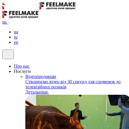
ua
ua
ru
en
Про нас
Послуги
Відеопродакшн
Створюємо відео від 30 секунд для соцмереж до
телевізійних роликів
Детальніше