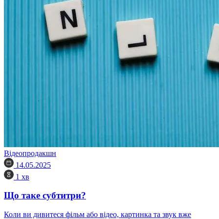
Відеопродакшн
14.05.2025
1 хв
Що таке субтитри?
Коли ви дивитеся фільм або відео, картинка та звук вже