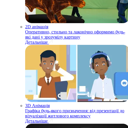
2D анімація
Оперативно, стильно та лаконічно оформимо будь-
які дані у зрозумілу картину
Детальніше
3D Анімація
Графіка будь-якого призначення: від презентації до
візуалізації житлового комплексу
Детальніше