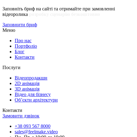
Заповніть бриф на сайті та отримайте при замовленні
відеоролика
розробку сценарію безкоштовно
Заповнити бриф
Меню
Про нас
Портфоліо
Блог
Контакти
Послуги
Відеопродакшн
2D анімація
3D анімація
Відео для бізнесу
Об’єкти архітектури
Контакти
Замовити дзвінок
+38 093 567 8000
sales@feelmake.video