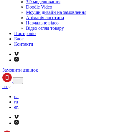
3D моделювання
Doodle Video
Моушн дизайн на замовлення
Анімація логотипа
Навчальне відео
Відео огляд товару
Портфоліо
Блог
Контакти
Замовити дзвінок
ua
ua
ru
en