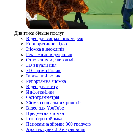
Дивитися більше послуг
Відео для соціальних мереж
Корпоративне відео
Зйомка відеокліпів
Рекламний відеоролик
Створення мультфільмів
3D візуалізація
3D Промо Ролик
Іміджевий ролик
Репортажна зйомка
Відео для сайту
Инфографика
Фотограмметрія
Зйомка соціальних роликів
Відео для YouTube
Предметна зйомка
Інтер'єрна зйомка
Панорамна зйомка 360 градусів
Архітектурна 3D візуалізація