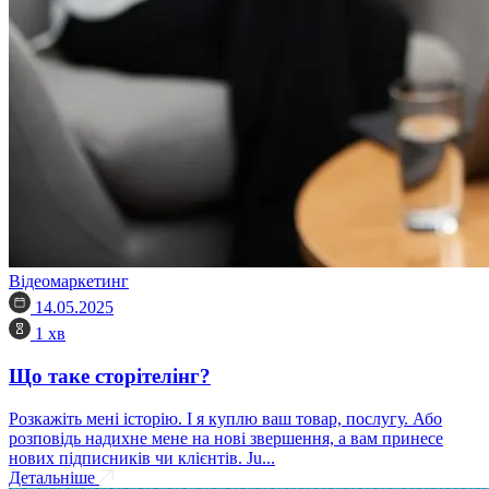
Відеомаркетинг
14.05.2025
1 хв
Що таке сторітелінг?
Розкажіть мені історію. І я куплю ваш товар, послугу. Або
розповідь надихне мене на нові звершення, а вам принесе
нових підписників чи клієнтів. Ju...
Детальніше