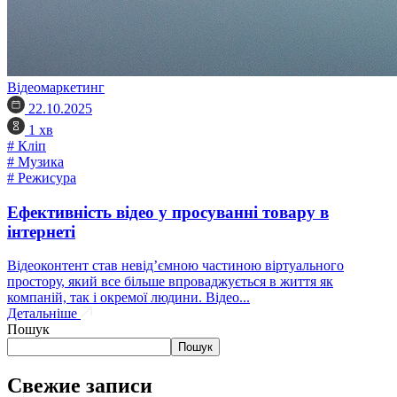
Відеомаркетинг
22.10.2025
1 хв
# Кліп
# Музика
# Режисура
Ефективність відео у просуванні товару в
інтернеті
Відеоконтент став невід’ємною частиною віртуального
простору, який все більше впроваджується в життя як
компаній, так і окремої людини. Відео...
Детальніше
Пошук
Пошук
Свежие записи