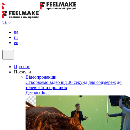
ua
ua
ru
en
Про нас
Послуги
Відеопродакшн
Створюємо відео від 30 секунд для соцмереж до
телевізійних роликів
Детальніше