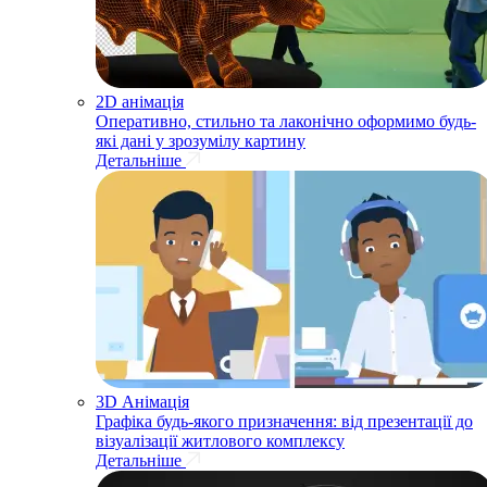
2D анімація
Оперативно, стильно та лаконічно оформимо будь-
які дані у зрозумілу картину
Детальніше
3D Анімація
Графіка будь-якого призначення: від презентації до
візуалізації житлового комплексу
Детальніше