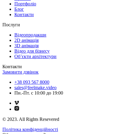
Портфоліо
Блог
Контакти
Послуги
Відеопродакшн
2D анімація
3D анімація
Відео для бізнесу
Об’єкти архітектури
Контакти
Замовити дзвінок
+38 093 567 8000
sales@feelmake.video
Пн.-Пт. с 10:00 до 19:00
© 2023. All Rights Resevered
Політика конфіденційності