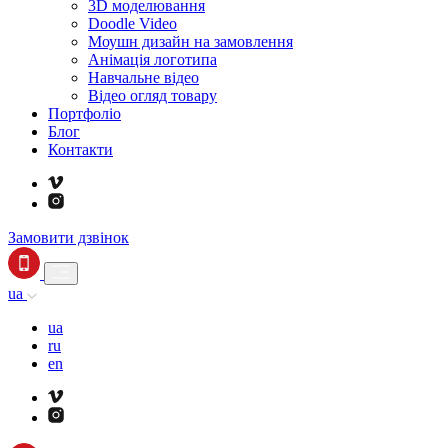
3D моделювання
Doodle Video
Моушн дизайн на замовлення
Анімація логотипа
Навчальне відео
Відео огляд товару
Портфоліо
Блог
Контакти
Замовити дзвінок
ua
ua
ru
en