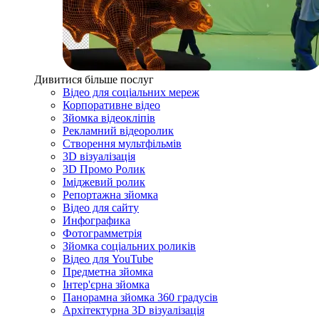
Дивитися більше послуг
Відео для соціальних мереж
Корпоративне відео
Зйомка відеокліпів
Рекламний відеоролик
Створення мультфільмів
3D візуалізація
3D Промо Ролик
Іміджевий ролик
Репортажна зйомка
Відео для сайту
Инфографика
Фотограмметрія
Зйомка соціальних роликів
Відео для YouTube
Предметна зйомка
Інтер'єрна зйомка
Панорамна зйомка 360 градусів
Архітектурна 3D візуалізація